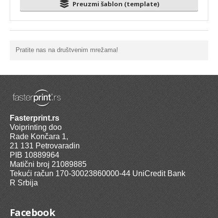
Preuzmi šablon (template)
Pratite nas na društvenim mrežama!
Fasterprint.rs
Voiprinting doo
Rade Končara 1,
21 131 Petrovaradin
PIB 10889964
Matični broj 21089885
Tekući račun 170-30023860000-44 UniCredit Bank
R Srbija
Facebook