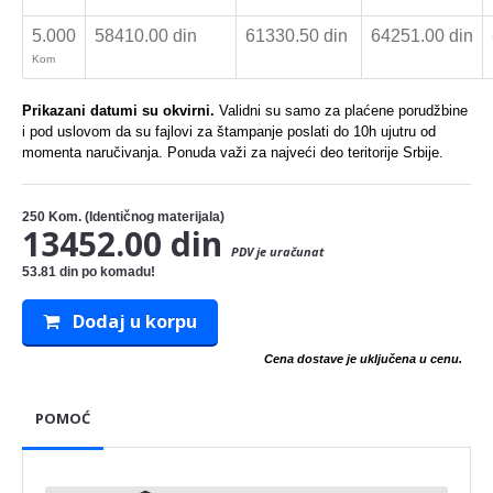
5.000
58410.00 din
61330.50 din
64251.00 din
Kom
Prikazani datumi su okvirni.
Validni su samo za plaćene porudžbine
i pod uslovom da su fajlovi za štampanje poslati do 10h ujutru od
momenta naručivanja. Ponuda važi za najveći deo teritorije Srbije.
250
Kom. (Identičnog materijala)
13452.00 din
PDV je uračunat
53.81 din po komadu!
Dodaj u korpu
Cena dostave je uključena u cenu.
POMOĆ