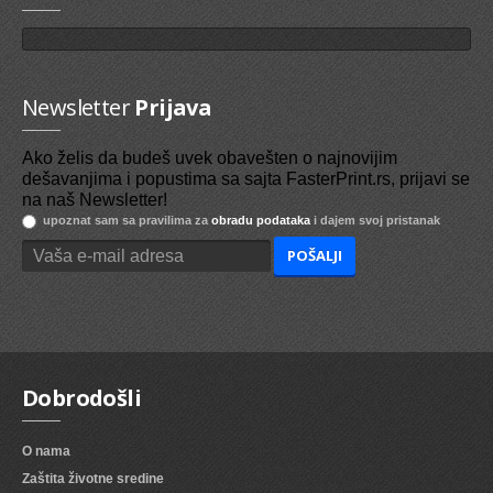
Newsletter
Prijava
Ako želis da budeš uvek obavešten o najnovijim
dešavanjima i popustima sa sajta FasterPrint.rs, prijavi se
na naš Newsletter!
upoznat sam sa pravilima za
obradu podataka
i dajem svoj pristanak
Dobrodošli
O nama
Zaštita životne sredine