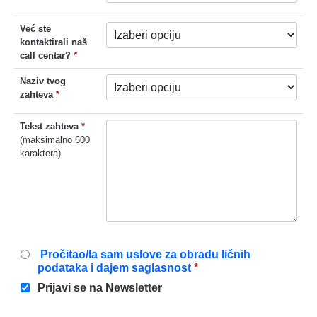
Već ste
kontaktirali naš
call centar?
*
Naziv tvog
zahteva
*
Tekst zahteva
*
(maksimalno 600
karaktera)
Pročitao/la sam uslove za obradu ličnih
podataka i dajem saglasnost
*
Prijavi se na Newsletter