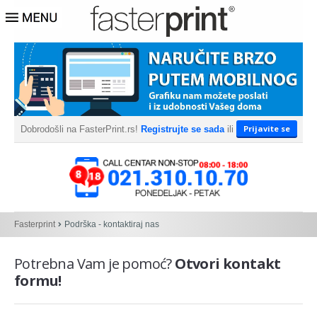
Prijavite se
Dobrodošli na FasterPrint.rs!
Registrujte se sada
ili
Fasterprint
Podrška - kontaktiraj nas
Potrebna Vam je pomoć?
Otvori kontakt
formu!