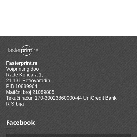
Fasterprint.rs
Voiprinting doo
Rade Končara 1,
21 131 Petrovaradin
PIB 10889964
Matični broj 21089885
Tekući račun 170-30023860000-44 UniCredit Bank
R Srbija
Facebook