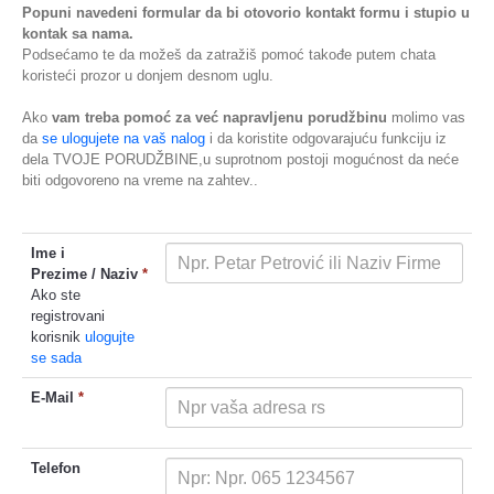
Popuni navedeni formular da bi otovorio kontakt formu i stupio u
kontak sa nama.
Podsećamo te da možeš da zatražiš pomoć takođe putem chata
koristeći prozor u donjem desnom uglu.
Ako
vam treba pomoć za već napravljenu porudžbinu
molimo vas
da
se ulogujete na vaš nalog
i da koristite odgovarajuću funkciju iz
dela TVOJE PORUDŽBINE,u suprotnom postoji mogućnost da neće
biti odgovoreno na vreme na zahtev..
Ime i
Prezime / Naziv
*
Ako ste
registrovani
korisnik
ulogujte
se sada
E-Mail
*
Telefon