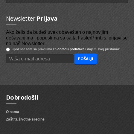
Newsletter
Prijava
Ako želis da budeš uvek obavešten o najnovijim
dešavanjima i popustima sa sajta FasterPrint.rs, prijavi se
na naš Newsletter!
upoznat sam sa pravilima za
obradu podataka
i dajem svoj pristanak
Dobrodošli
O nama
Zaštita životne sredine