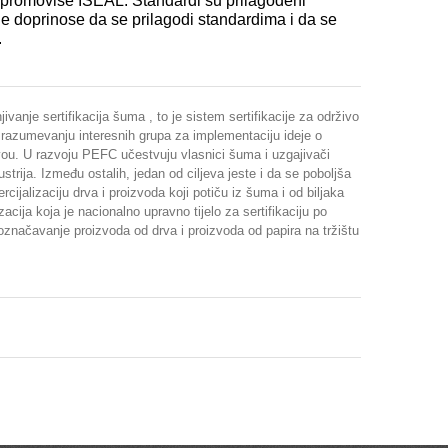
i promoviše ISEAL. Standardi su prilagođeni
e doprinose da se prilagodi standardima i da se
.
ivanje sertifikacija šuma , to je sistem sertifikacije za održivo
azumevanju interesnih grupa za implementaciju ideje o
ou. U razvoju PEFC učestvuju vlasnici šuma i uzgajivači
ustrija. Između ostalih, jedan od ciljeva jeste i da se poboljša
cijalizaciju drva i proizvoda koji potiču iz šuma i od biljaka
zacija koja je nacionalno upravno tijelo za sertifikaciju po
ačavanje proizvoda od drva i proizvoda od papira na tržištu