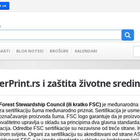
e se
a
AKATI
BLOK NOTESI
BROŠURE
KALENDARI
erPrint.rs i zaštita životne sredi
Forest Stewardship Council (ili kratko FSC)
je međunarodna n
za sertifikaciju šuma međunarodno priznat. Sertifikacija je us
označavanje proizvoda šuma. FSC logo garantuje da je proizvo
kvalitetno upravlja u skladu sa principima dva glavna standard
acija. Odredbe FSC sertifikacije su nezavisne od treće strane. In
irom svijeta. Organi za sertifikaciju su akreditovani od strane AS