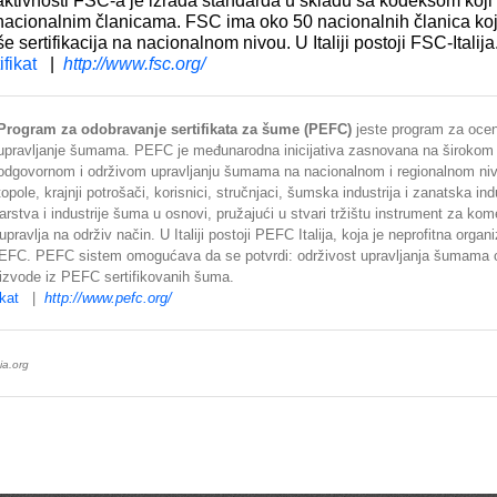
aktivnosti FSC-a je izrada standarda u skladu sa kodeksom koj
nacionalnim članicama. FSC ima oko 50 nacionalnih članica koj
 sertifikacija na nacionalnom nivou. U Italiji postoji FSC-Italija
ifikat
|
http://www.fsc.org/
Program za odobravanje sertifikata za šume (PEFC)
jeste program za ocenj
upravljanje šumama. PEFC je međunarodna inicijativa zasnovana na širokom r
odgovornom i održivom upravljanju šumama na nacionalnom i regionalnom niv
topole, krajnji potrošači, korisnici, stručnjaci, šumska industrija i zanatska ind
rstva i industrije šuma u osnovi, pružajući u stvari tržištu instrument za komer
pravlja na održiv način. U Italiji postoji PEFC Italija, koja je neprofitna organi
EFC. PEFC sistem omogućava da se potvrdi: održivost upravljanja šumama ozn
oizvode iz PEFC sertifikovanih šuma.
ikat
|
http://www.pefc.org/
ia.org