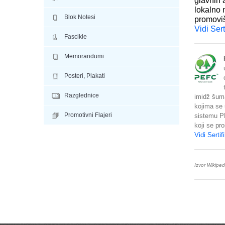
glavnih 
lokalno 
Blok Notesi
promoviše
Vidi Sert
Fascikle
Memorandumi
Posteri, Plakati
Razglednice
imidž šuma
kojima se u
Promotivni Flajeri
sistemu P
koji se pr
Vidi Sertif
Izvor Wikiped