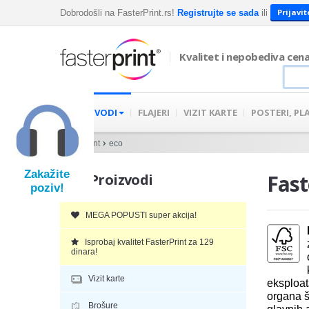
Prijavit
Dobrodošli na FasterPrint.rs!
Registrujte se sada
ili
Kvalitet i nepobediva cen
PROIZVODI
FLAJERI
VIZIT KARTE
POSTERI, PL
Fasterprint
eco
Zakažite
Fast
Naši
Proizvodi
poziv!
MEGA POPUSTI super akcija!
Isprobaj kvalitet FasterPrint za 129
dinara!
Vizit karte
eksploat
organa š
Brošure