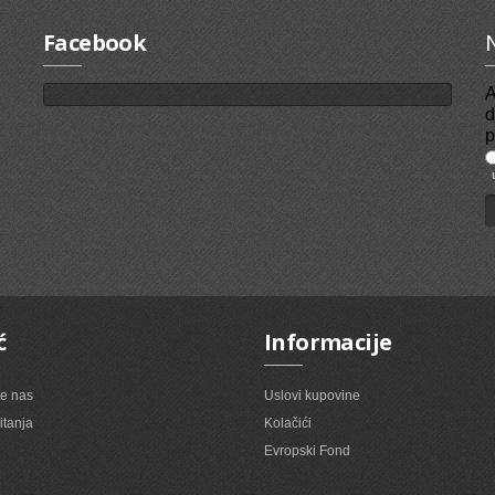
Facebook
A
d
p
u
ć
Informacije
te nas
Uslovi kupovine
itanja
Kolačići
Evropski Fond