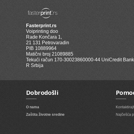
Fasterprint.rs
Voiprinting doo
Rade Končara 1,
21 131 Petrovaradin
PIB 10889964
Matični broj 21089885
Tekući račun 170-30023860000-44 UniCredit Bank
R Srbija
Dobrodošli
Pomo
O nama
Kontaktiraj
Zaštita životne sredine
Najčešća p