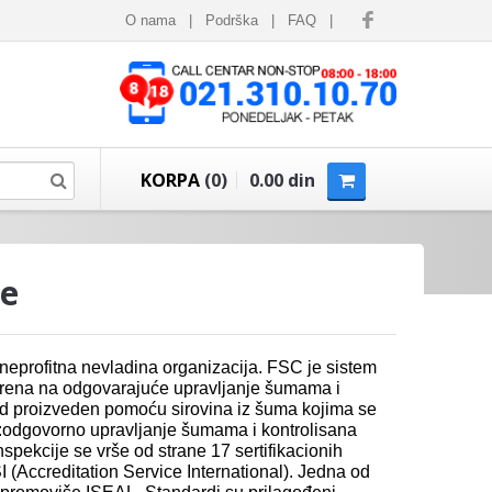
O nama
|
Podrška
|
FAQ
|
KORPA
(0)
0.00 din
ne
eprofitna nevladina organizacija. FSC je sistem
merena na odgovarajuće upravljanje šumama i
d proizveden pomoću sirovina iz šuma kojima se
a:odgovorno upravljanje šumama i kontrolisana
spekcije se vrše od strane 17 sertifikacionih
I (Accreditation Service International). Jedna od