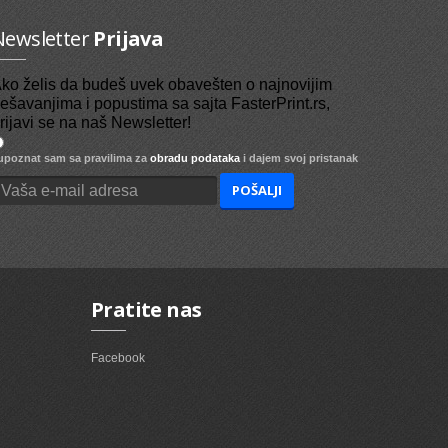
Newsletter
Prijava
ko želis da budeš uvek obavešten o najnovijim
ešavanjima i popustima sa sajta FasterPrint.rs,
rijavi se na naš Newsletter!
poznat sam sa pravilima za
obradu podataka
i dajem svoj pristanak
Pratite nas
Facebook