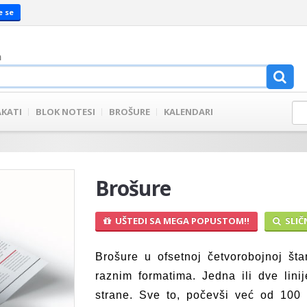
e se
a
AKATI
BLOK NOTESI
BROŠURE
KALENDARI
Brošure
UŠTEDI SA MEGA POPUSTOM!!
SLIČ
Brošure u ofsetnoj četvorobojnoj št
raznim formatima. Jedna ili dve linij
strane. Sve to, počevši već od 100