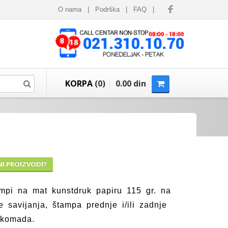
O nama
|
Podrška
|
FAQ
|
KORPA
(0)
0.00 din
NI PROIZVODI?
ampi na mat kunstdruk papiru 115 gr. na
e savijanja, štampa prednje i/ili zadnje
 komada.