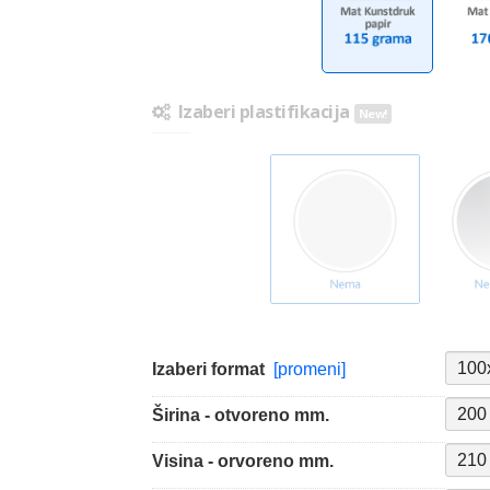
Izaberi plastifikacija
New!
Izaberi format
[promeni]
Širina - otvoreno mm.
Visina - orvoreno mm.