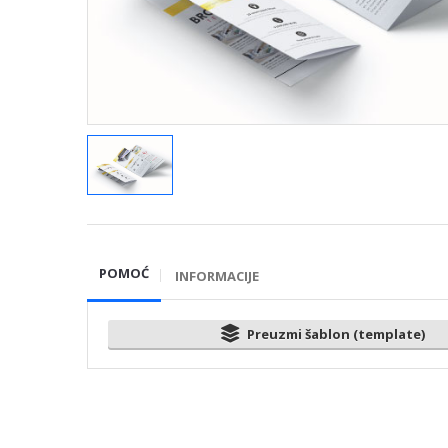
POMOĆ
INFORMACIJE
Preuzmi šablon (template)