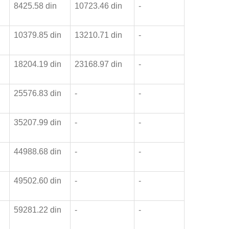
8425.58 din
10723.46 din
-
10379.85 din
13210.71 din
-
n
18204.19 din
23168.97 din
-
n
25576.83 din
-
-
n
35207.99 din
-
-
n
44988.68 din
-
-
n
49502.60 din
-
-
n
59281.22 din
-
-