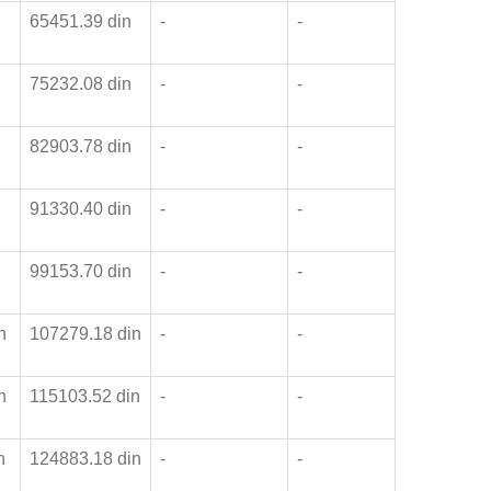
n
65451.39 din
-
-
n
75232.08 din
-
-
n
82903.78 din
-
-
n
91330.40 din
-
-
n
99153.70 din
-
-
in
107279.18 din
-
-
in
115103.52 din
-
-
in
124883.18 din
-
-