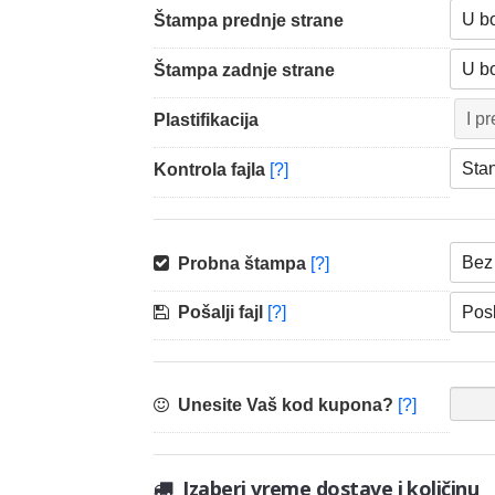
Štampa prednje strane
Štampa zadnje strane
Plastifikacija
Kontrola fajla
[?]
Probna štampa
[?]
Pošalji fajl
[?]
Unesite Vaš kod kupona?
[?]
Izaberi vreme dostave i količinu