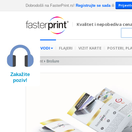
Prijavit
Dobrodošli na FasterPrint.rs!
Registrujte se sada
ili
Kvalitet i nepobediva cen
PROIZVODI
FLAJERI
VIZIT KARTE
POSTERI, PL
Fasterprint
Brošure
Zakažite
poziv!