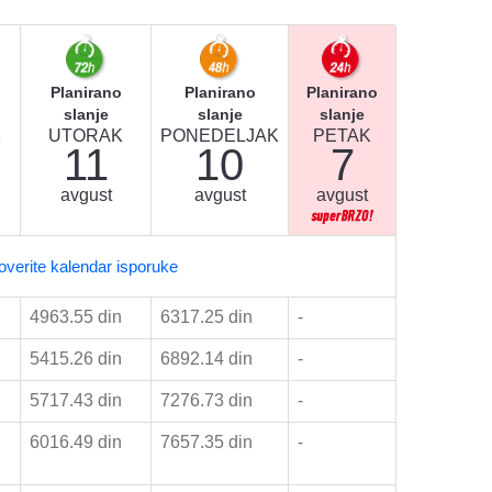
Planirano
Planirano
Planirano
slanje
slanje
slanje
K
UTORAK
PONEDELJAK
PETAK
11
10
7
avgust
avgust
avgust
overite kalendar isporuke
4963.55 din
6317.25 din
-
5415.26 din
6892.14 din
-
5717.43 din
7276.73 din
-
6016.49 din
7657.35 din
-