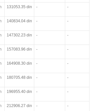
in
131053.35 din
-
-
in
140834.04 din
-
-
in
147302.23 din
-
-
in
157083.96 din
-
-
in
164908.30 din
-
-
in
180705.48 din
-
-
in
196955.40 din
-
-
in
212906.27 din
-
-