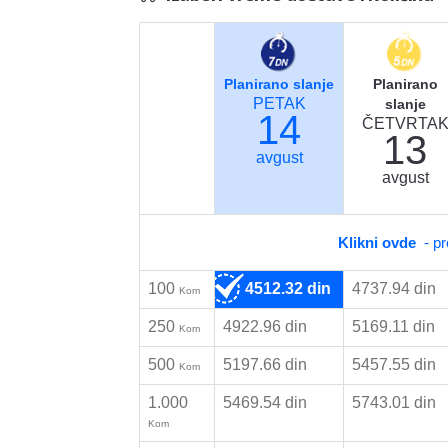
Planirano slanje
Planirano
PETAK
slanje
14
ČETVRTA
13
avgust
avgust
Klikni ovde
- pr
100
4512.32 din
4737.94 din
Kom
250
4922.96 din
5169.11 din
Kom
500
5197.66 din
5457.55 din
Kom
1.000
5469.54 din
5743.01 din
Kom