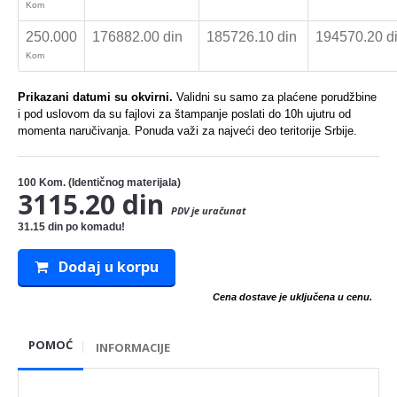
Kom
250.000
176882.00 din
185726.10 din
194570.20 d
Kom
Prikazani datumi su okvirni.
Validni su samo za plaćene porudžbine
i pod uslovom da su fajlovi za štampanje poslati do 10h ujutru od
momenta naručivanja. Ponuda važi za najveći deo teritorije Srbije.
100
Kom. (Identičnog materijala)
3115.20 din
PDV je uračunat
31.15 din po komadu!
Dodaj u korpu
Cena dostave je uključena u cenu.
POMOĆ
INFORMACIJE