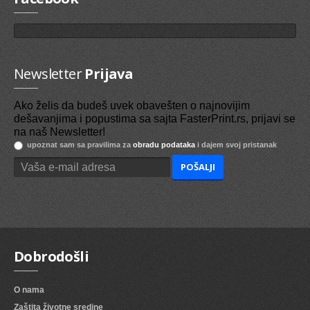
Newsletter
Prijava
Ako želis da budeš uvek obavešten o najnovijim
dešavanjima i popustima sa sajta FasterPrint.rs, prijavi se
na naš Newsletter!
upoznat sam sa pravilima za
obradu podataka
i dajem svoj pristanak
Dobrodošli
O nama
Zaštita životne sredine