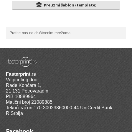
Preuzmi šablon (template)
Pratite nas na društvenim mrežama!
Fasterprint.rs
Voiprinting doo
Rade Končara 1,
21 131 Petrovaradin
PIB 10889964
Matični broj 21089885
Tekući račun 170-30023860000-44 UniCredit Bank
R Srbija
Facebook